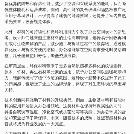
备优异的隔热和保温性能，减少了空调和采暖系统的能耗，从而降
低整体能耗和运营成本。例如，高性能的复合玻璃和隔热板被广泛
应用于幕墙设计，不仅提高了建筑的能源效率，还提升了室内自然
采光效果，改善视觉体验。
此外，材料的可持续性和循环利用能力引发了办公空间设计的新思
考。设计师们越来越注重材料的生命周期管理，选择易于回收再利
用或可生物降解的产品，减少施工与拆除过程中的废弃物。通过模
块化设计与拆装方便的结构，办公楼能够在空间需求变化时灵活调
整，延长建筑使用寿命，降低资源浪费。
在审美层面，环保材料带来了更多自然质感和多样化的纹理选择。
原木、竹材、再生石材等元素的运用，赋予办公空间以温暖与亲和
力，缓解传统写字楼中冷硬的氛围。这种设计趋势不仅提升了员工
的归属感，也增强了企业的品牌形象，体现了对生态环境的尊重与
关怀。
技术创新同样驱动了材料的升级换代。例如，生物基材料和智能材
料的应用开始进入办公楼领域。这类材料在保持环保属性的同时，
具备自我调节温度、净化空气或抗菌防霉等功能，为办公环境的舒
适和安全提供了新保障。未来，随着技术的成熟，这些智能材料的
普及将成为行业发展的一大亮点。
在实际应用中，位于城市核心的幸福里谊园便是环保材料应用的成