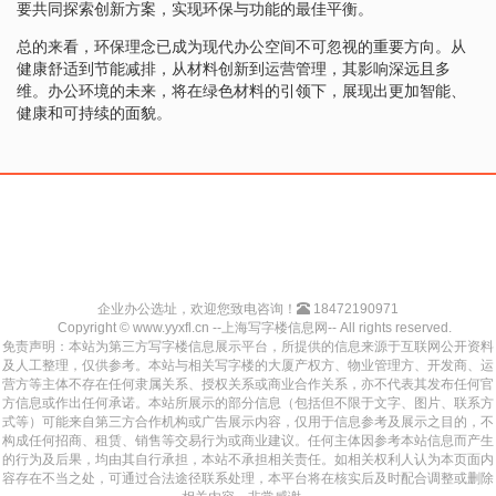
要共同探索创新方案，实现环保与功能的最佳平衡。
总的来看，环保理念已成为现代办公空间不可忽视的重要方向。从
健康舒适到节能减排，从材料创新到运营管理，其影响深远且多
维。办公环境的未来，将在绿色材料的引领下，展现出更加智能、
健康和可持续的面貌。
企业办公选址，欢迎您致电咨询！
18472190971
Copyright © www.yyxfl.cn --上海写字楼信息网-- All rights reserved.
免责声明：本站为第三方写字楼信息展示平台，所提供的信息来源于互联网公开资料
及人工整理，仅供参考。本站与相关写字楼的大厦产权方、物业管理方、开发商、运
营方等主体不存在任何隶属关系、授权关系或商业合作关系，亦不代表其发布任何官
方信息或作出任何承诺。本站所展示的部分信息（包括但不限于文字、图片、联系方
式等）可能来自第三方合作机构或广告展示内容，仅用于信息参考及展示之目的，不
构成任何招商、租赁、销售等交易行为或商业建议。任何主体因参考本站信息而产生
的行为及后果，均由其自行承担，本站不承担相关责任。如相关权利人认为本页面内
容存在不当之处，可通过合法途径联系处理，本平台将在核实后及时配合调整或删除