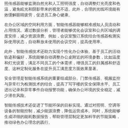
照传感器能够监测自然光和人工照明强度，自动调整灯光亮度和色
温，避免眩光和阴影带来的视觉不适。此外，合理的光线环境能有
效缓解眼睛疲劳，促进员工身心健康。
在办公区域的空间利用方面，智能传感器能够精准感知人员流动和
占用情况。通过数据分析，管理者能够优化会议室和公共区域的调
度安排，减少资源浪费。例如，会议室预订系统结合传感器检测实
际使用状态，自动释放未使用的会议空间，提高使用率。
此外，智能传感技术还助力实现个性化办公体验。基于员工的活动
轨迹和偏好，系统能够自动调整办公桌附近的环境参数，比如温度
和灯光设置，满足不同员工的个体需求，增强员工的归属感和舒适
度。这种定制化服务在提升员工满意度方面效果显著。
安全管理是智能传感系统的重要组成部分。门禁传感器、视频监控
与异常行为检测技术的结合，提高了写字楼的安全保障水平。员工
进出记录和异常事件自动报警功能，确保办公环境的安全稳定，减
少潜在风险。
智能传感技术还促进了节能环保的目标实现。通过对照明、空调等
设备的智能控制，减少能源浪费，降低运营成本。同时，系统能够
生成详细的能耗数据报告，帮助管理层制定更加科学的节能策略，
推动绿色办公理念的践行。