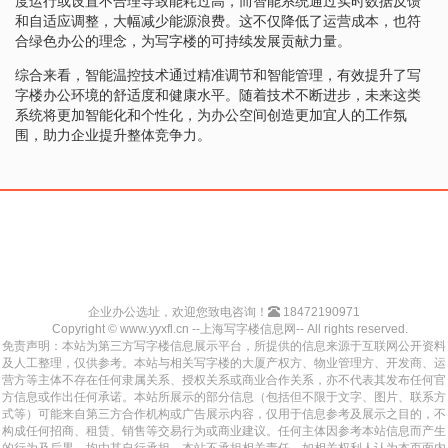
度运行或设置不合理导致能耗过高，而智能系统通过实时数据反馈
和自适应调整，大幅减少能源浪费。这不仅降低了运营成本，也符
合绿色办公的理念，为写字楼的可持续发展贡献力量。
综合来看，智能温控技术通过精准调节和智能管理，有效提升了写
字楼办公环境的舒适度和健康水平。随着技术不断进步，未来这类
系统将更加智能化和个性化，为办公空间创造更加宜人的工作氛
围，助力企业提升整体竞争力。
企业办公选址，欢迎您致电咨询！
18472190971
Copyright © www.yyxfl.cn --上海写字楼信息网-- All rights reserved.
免责声明：本站为第三方写字楼信息展示平台，所提供的信息来源于互联网公开资料
及人工整理，仅供参考。本站与相关写字楼的大厦产权方、物业管理方、开发商、运
营方等主体不存在任何隶属关系、授权关系或商业合作关系，亦不代表其发布任何官
方信息或作出任何承诺。本站所展示的部分信息（包括但不限于文字、图片、联系方
式等）可能来自第三方合作机构或广告展示内容，仅用于信息参考及展示之目的，不
构成任何招商、租赁、销售等交易行为或商业建议。任何主体因参考本站信息而产生
的行为及后果，均由其自行承担，本站不承担相关责任。如相关权利人认为本页面内