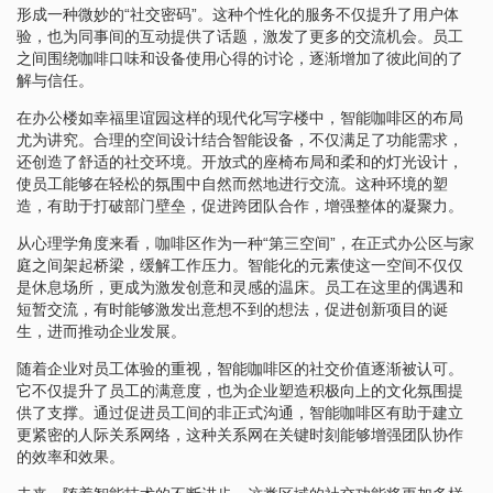
形成一种微妙的“社交密码”。这种个性化的服务不仅提升了用户体
验，也为同事间的互动提供了话题，激发了更多的交流机会。员工
之间围绕咖啡口味和设备使用心得的讨论，逐渐增加了彼此间的了
解与信任。
在办公楼如幸福里谊园这样的现代化写字楼中，智能咖啡区的布局
尤为讲究。合理的空间设计结合智能设备，不仅满足了功能需求，
还创造了舒适的社交环境。开放式的座椅布局和柔和的灯光设计，
使员工能够在轻松的氛围中自然而然地进行交流。这种环境的塑
造，有助于打破部门壁垒，促进跨团队合作，增强整体的凝聚力。
从心理学角度来看，咖啡区作为一种“第三空间”，在正式办公区与家
庭之间架起桥梁，缓解工作压力。智能化的元素使这一空间不仅仅
是休息场所，更成为激发创意和灵感的温床。员工在这里的偶遇和
短暂交流，有时能够激发出意想不到的想法，促进创新项目的诞
生，进而推动企业发展。
随着企业对员工体验的重视，智能咖啡区的社交价值逐渐被认可。
它不仅提升了员工的满意度，也为企业塑造积极向上的文化氛围提
供了支撑。通过促进员工间的非正式沟通，智能咖啡区有助于建立
更紧密的人际关系网络，这种关系网在关键时刻能够增强团队协作
的效率和效果。