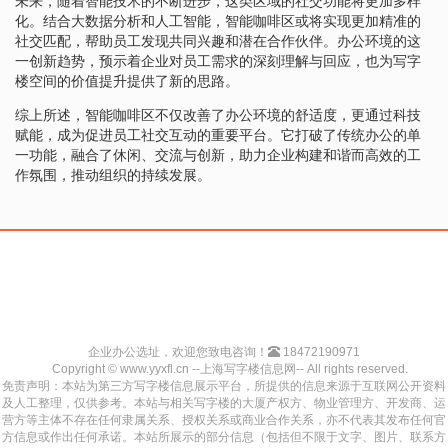
未来，随着智能技术的不断进步，这类区域的社交功能将更加多样
化。结合大数据分析和人工智能，智能咖啡区或将实现更加精准的
社交匹配，帮助员工发现共同兴趣和潜在合作伙伴。办公环境的这
一创新趋势，预示着企业对员工需求的深刻理解与回应，也为写字
楼空间的价值提升提供了新的思路。
综上所述，智能咖啡区不仅改善了办公环境的舒适度，更通过科技
赋能，成为促进员工社交互动的重要平台。它打破了传统办公的单
一功能，融合了休闲、交流与创新，助力企业构建和谐而高效的工
作氛围，推动组织的持续发展。
企业办公选址，欢迎您致电咨询！
18472190971
Copyright © www.yyxfl.cn --上海写字楼信息网-- All rights reserved.
免责声明：本站为第三方写字楼信息展示平台，所提供的信息来源于互联网公开资料
及人工整理，仅供参考。本站与相关写字楼的大厦产权方、物业管理方、开发商、运
营方等主体不存在任何隶属关系、授权关系或商业合作关系，亦不代表其发布任何官
方信息或作出任何承诺。本站所展示的部分信息（包括但不限于文字、图片、联系方